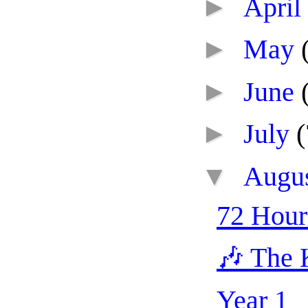
►
April
►
May
►
June
►
July
(
▼
Augu
72 Hour
🎶 The 
Year 1