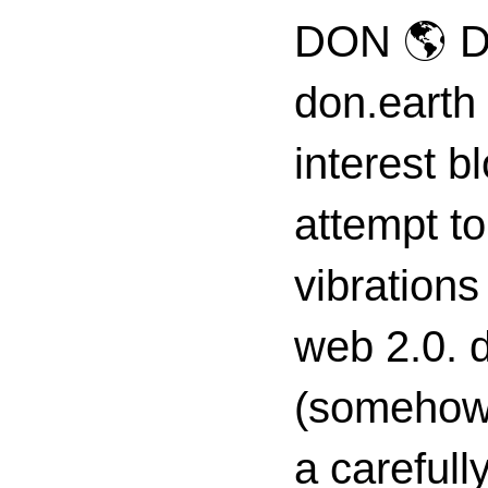
DON 🌎 D
don.earth
interest 
attempt to
vibrations
web 2.0. d
(somehow s
a carefull