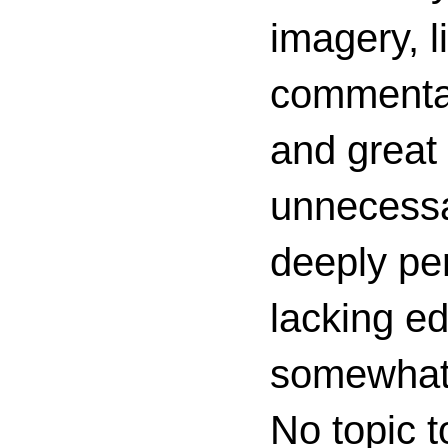
imagery, l
commenta
and great 
unnecessa
deeply per
lacking ed
somewhat c
No topic t