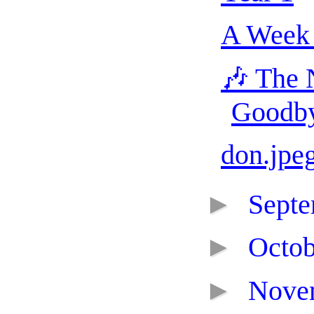
A Week 
🎶 The 
Goodb
don.jpe
►
Sept
►
Octo
►
Nove