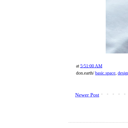
at
5:51:00 AM
don.earth/
basic.space
,
desig
Newer Post