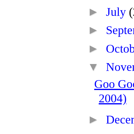
►
July
(
►
Sept
►
Octo
▼
Nove
Goo Goo
2004)
►
Dece