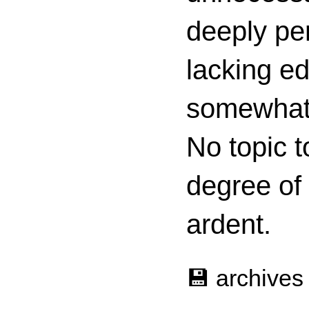
deeply per
lacking ed
somewhat c
No topic t
degree of
ardent.
💾 archives