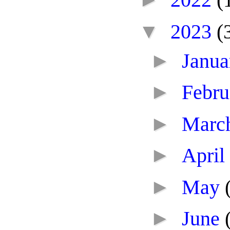
▼
2023
(
►
Janu
►
Febr
►
Marc
►
April
►
May
►
June