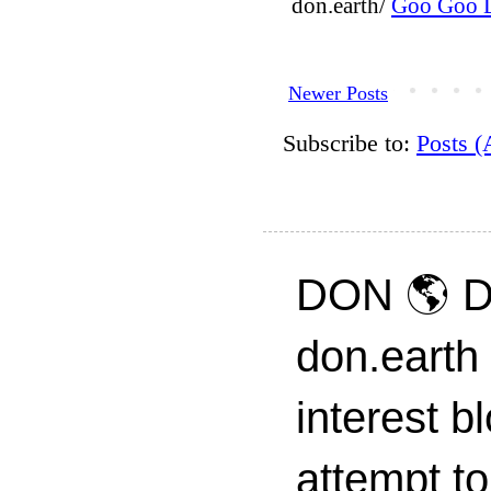
don.earth/
Goo Goo D
Newer Posts
Subscribe to:
Posts 
DON 🌎 D
don.earth
interest 
attempt to