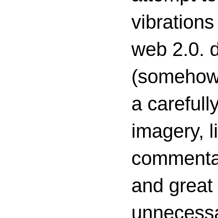
vibrations
web 2.0. d
(somehow s
a carefull
imagery, l
commenta
and great 
unnecessa