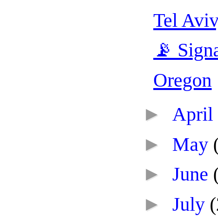
Tel Aviv
📡 Sign
Oregon
►
April
►
May
►
June
►
July
(