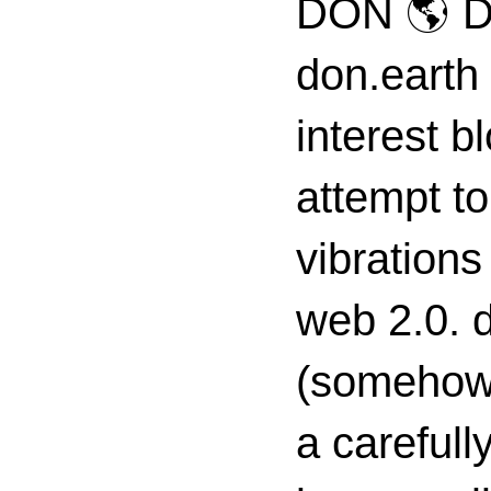
DON 🌎 D
don.earth
interest 
attempt to
vibrations
web 2.0. d
(somehow s
a carefull