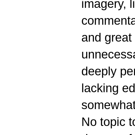
imagery, l
commenta
and great 
unnecessa
deeply per
lacking ed
somewhat c
No topic t