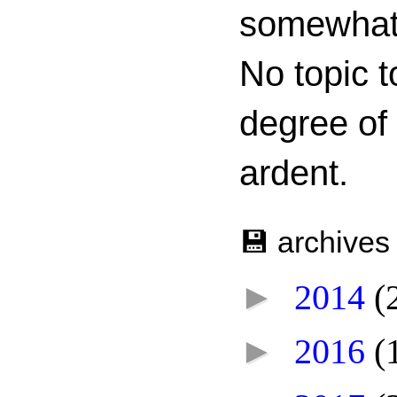
somewhat c
No topic t
degree of
ardent.
💾 archives
►
2014
(
►
2016
(