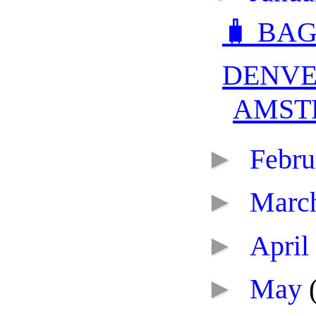
🧳 BA
DENVE
AMST
►
Febr
►
Marc
►
April
►
May