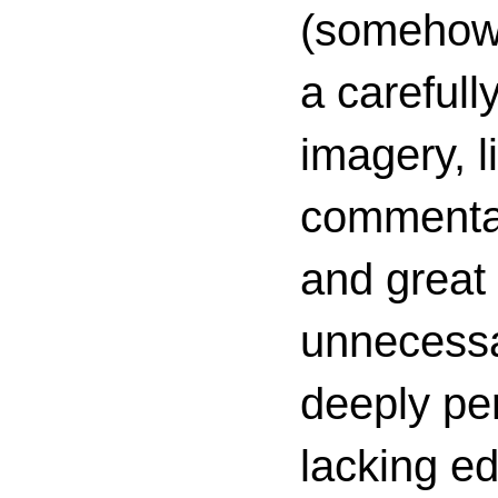
(somehow s
a carefull
imagery, l
commenta
and great 
unnecessa
deeply per
lacking ed