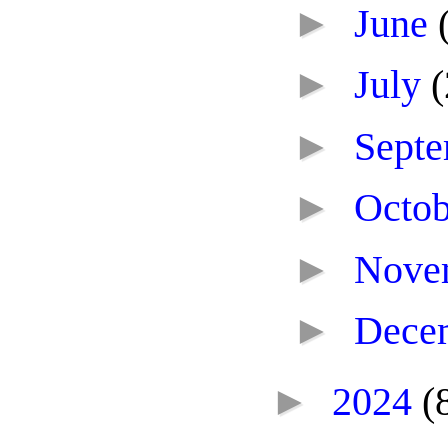
►
June
►
July
(
►
Sept
►
Octo
►
Nove
►
Dece
►
2024
(