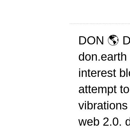
DON 🌎 D
don.earth
interest 
attempt to
vibrations
web 2.0. d